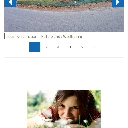
100m Krötenzaun – Foto: Sandy Wolfframm
1
2
3
4
5
6