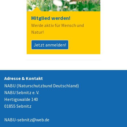
Mitglied werden!
Werde aktiv für Mensch und
Natur!
Jetzt anmelden!
Adresse & Kontakt
NABU (Naturschutzbund Deutschland)
NABU Sebnitz e. V.
Hertigswalde 140
01855 Sebnitz
NABU-sebnitz
@
web.de